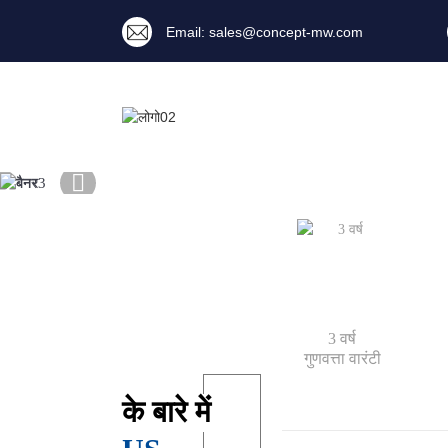
Email: sales@concept-mw.com
बैंडपास फ़िल्टर
बैंडपास फ़िल्टर
पावर डिवाइडर
पावर डिवाइडर
3 वर्ष
गुणवत्ता वारंटी
के बारे में