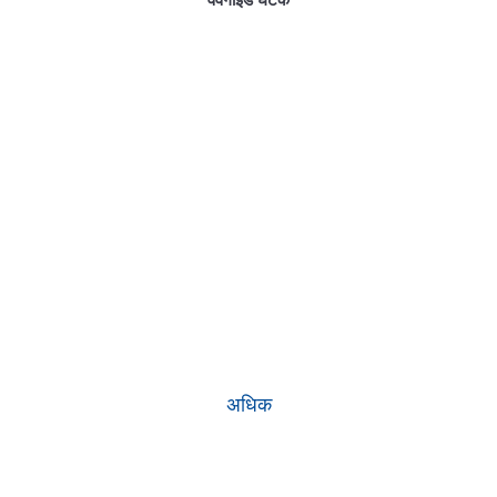
वेवगाइड घटक
नवाचार ही प्रगति का मार्ग प्रशस्त करता है।
ति-संबद्ध और अत्यंत बुद्धिमान दुनिया क
अधिक